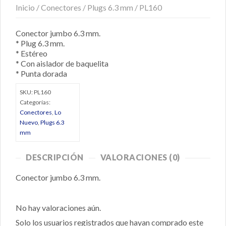
Inicio
/
Conectores
/
Plugs 6.3 mm
/ PL160
Conector jumbo 6.3 mm.
* Plug 6.3 mm.
* Estéreo
* Con aislador de baquelita
* Punta dorada
SKU:
PL160
Categorías:
Conectores
,
Lo
Nuevo
,
Plugs 6.3
mm
DESCRIPCIÓN
VALORACIONES (0)
Conector jumbo 6.3 mm.
No hay valoraciones aún.
Solo los usuarios registrados que hayan comprado este