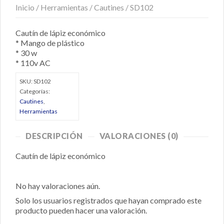
Inicio
/
Herramientas
/
Cautines
/ SD102
Cautín de lápiz económico
* Mango de plástico
* 30 w
* 110v AC
SKU:
SD102
Categorías:
Cautines
,
Herramientas
DESCRIPCIÓN
VALORACIONES (0)
Cautín de lápiz económico
No hay valoraciones aún.
Solo los usuarios registrados que hayan comprado este
producto pueden hacer una valoración.